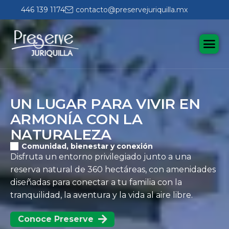
446 139 1174
contacto@preservejuriquilla.mx
U
N
L
U
G
A
R
P
A
R
A
V
I
V
I
R
E
N
A
R
M
O
N
Í
A
C
O
N
L
A
N
A
T
U
R
A
L
E
Z
A
Comunidad, bienestar y conexión
Disfruta un entorno privilegiado junto a una
reserva natural de 360 hectáreas, con amenidades
diseñadas para conectar a tu familia con la
tranquilidad, la aventura y la vida al aire libre.
Conoce Preserve