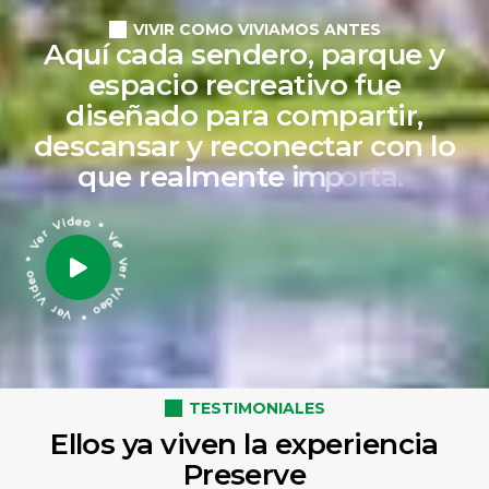
VIVIR COMO VIVIAMOS ANTES
A
q
u
í
c
a
d
a
s
e
n
d
e
r
o
,
p
a
r
q
u
e
y
e
s
p
a
c
i
o
r
e
c
r
e
a
t
i
v
o
f
u
e
d
i
s
e
ñ
a
d
o
p
a
r
a
c
o
m
p
a
r
t
i
r
,
d
e
s
c
a
n
s
a
r
y
r
e
c
o
n
e
c
t
a
r
c
o
n
l
o
q
u
e
r
e
a
l
m
e
n
t
e
i
m
p
o
r
t
a
.
* Ver Video * Ver Video * Ver Video * Ver video
TESTIMONIALES
Ellos ya viven la experiencia
Preserve