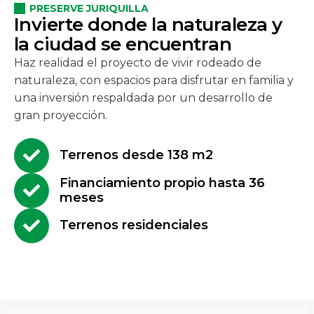
PRESERVE JURIQUILLA
I
n
v
i
e
r
t
e
d
o
n
d
e
l
a
n
a
t
u
r
a
l
e
z
a
y
l
a
c
i
u
d
a
d
s
e
e
n
c
u
e
n
t
r
a
n
Haz realidad el proyecto de vivir rodeado de
naturaleza, con espacios para disfrutar en familia y
una inversión respaldada por un desarrollo de
gran proyección.
Terrenos desde 138 m2
Financiamiento propio hasta 36
meses
Terrenos residenciales