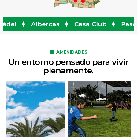
cas
Casa Club
Paseo a caballo
AMENIDADES
Un entorno pensado para vivir
plenamente.