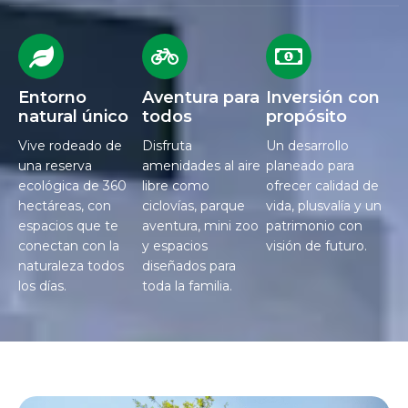
Entorno
Aventura para
Inversión con
natural único
todos
propósito
Vive rodeado de
Disfruta
Un desarrollo
una reserva
amenidades al aire
planeado para
ecológica de 360
libre como
ofrecer calidad de
hectáreas, con
ciclovías, parque
vida, plusvalía y un
espacios que te
aventura, mini zoo
patrimonio con
conectan con la
y espacios
visión de futuro.
naturaleza todos
diseñados para
los días.
toda la familia.