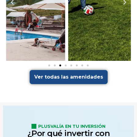
Ver todas las amenidades
cancha futbol
PLUSVALÍA EN TU INVERSIÓN
¿
P
o
r
q
u
é
i
n
v
e
r
t
i
r
c
o
n