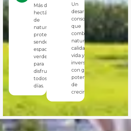
Un
Más de 360
desarrollo
hectáreas
consolidado
de
que
naturaleza
combina
protegida,
naturaleza,
senderos y
calidad de
espacios
vida y una
verdes
inversión
para
con gran
disfrutar
potencial
todos los
de
días.
crecimiento.