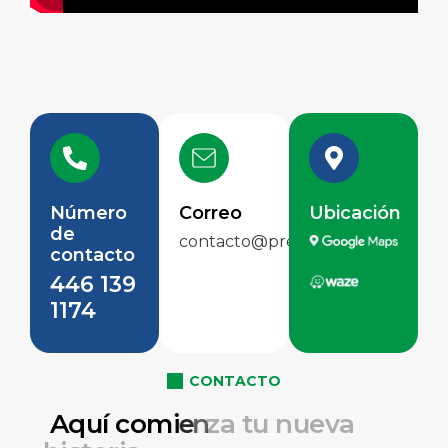
Número
Correo
Ubicación
de
contacto@preservejuriquilla.mx
contacto
446 139
1174
CONTACTO
A
q
u
í
c
o
m
i
e
n
z
a
t
u
n
u
e
v
a