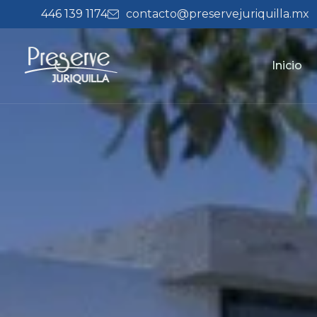
446 139 1174
contacto@preservejuriquilla.mx
Inicio