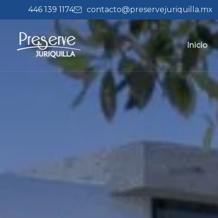
446 139 1174
contacto@preservejuriquilla.mx
Inicio