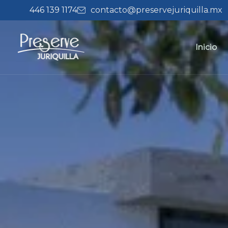
446 139 1174
contacto@preservejuriquilla.mx
Inicio