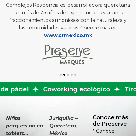
Complejos Residenciales, desarrolladora queretana
con más de 25 años de experiencia ejecutando
fraccionamientos armoniosos con la naturaleza y
las comunidades vecinas. Conoce más en
www.crmexico.mx
Coworking ecológico
Tirolesa
Albe
Conoce más
Niños
Juriquilla –
de Preserve
parques no en
Querétaro,
* Conoce
tablets…
México