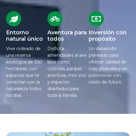
Entorno
Aventura para
Inversión con
natural único
todos
propósito
Vive rodeado de
Disfruta
Un desarrollo
una reserva
amenidades al aire
planeado para
ecológica de 360
libre como
ofrecer calidad de
hectáreas, con
ciclovías, parque
vida, plusvalía y un
espacios que te
aventura, mini zoo
patrimonio con
conectan con la
y espacios
visión de futuro.
naturaleza todos
diseñados para
los días.
toda la familia.