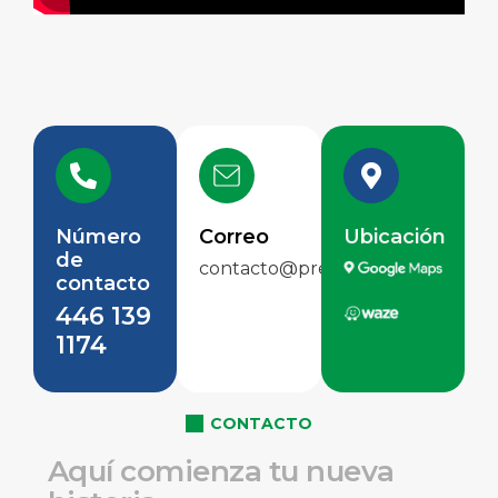
Número
Correo
Ubicación
de
contacto@preservejuriquilla.mx
contacto
446 139
1174
CONTACTO
A
q
u
í
c
o
m
i
e
n
z
a
t
u
n
u
e
v
a