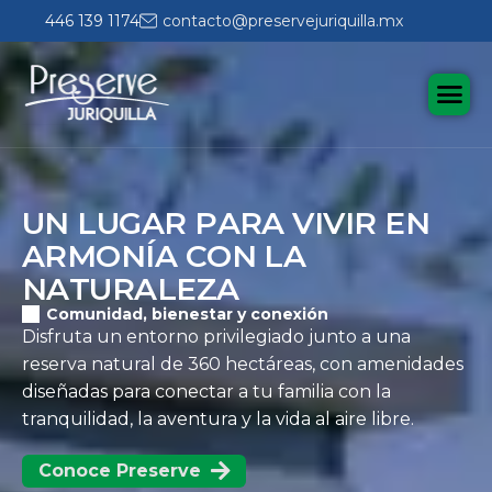
446 139 1174
contacto@preservejuriquilla.mx
U
N
L
U
G
A
R
P
A
R
A
V
I
V
I
R
E
N
A
R
M
O
N
Í
A
C
O
N
L
A
N
A
T
U
R
A
L
E
Z
A
Comunidad, bienestar y conexión
Disfruta un entorno privilegiado junto a una
reserva natural de 360 hectáreas, con amenidades
diseñadas para conectar a tu familia con la
tranquilidad, la aventura y la vida al aire libre.
Conoce Preserve