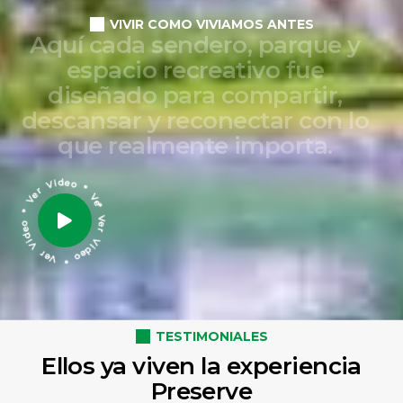
VIVIR COMO VIVIAMOS ANTES
A
q
u
í
c
a
d
a
s
e
n
d
e
r
o
,
p
a
r
q
u
e
y
e
s
p
a
c
i
o
r
e
c
r
e
a
t
i
v
o
f
u
e
d
i
s
e
ñ
a
d
o
p
a
r
a
c
o
m
p
a
r
t
i
r
,
d
e
s
c
a
n
s
a
r
y
r
e
c
o
n
e
c
t
a
r
c
o
n
l
o
q
u
e
r
e
a
l
m
e
n
t
e
i
m
p
o
r
t
a
.
* Ver Video * Ver Video * Ver Video * Ver video
TESTIMONIALES
Ellos ya viven la experiencia
Preserve