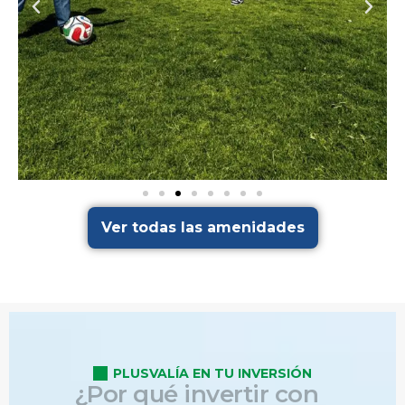
Ver todas las amenidades
cancha futbol
PLUSVALÍA EN TU INVERSIÓN
¿
P
o
r
q
u
é
i
n
v
e
r
t
i
r
c
o
n