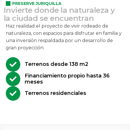
PRESERVE JURIQUILLA
I
n
v
i
e
r
t
e
d
o
n
d
e
l
a
n
a
t
u
r
a
l
e
z
a
y
l
a
c
i
u
d
a
d
s
e
e
n
c
u
e
n
t
r
a
n
Haz realidad el proyecto de vivir rodeado de
naturaleza, con espacios para disfrutar en familia y
una inversión respaldada por un desarrollo de
gran proyección.
Terrenos desde 138 m2
Financiamiento propio hasta 36
meses
Terrenos residenciales